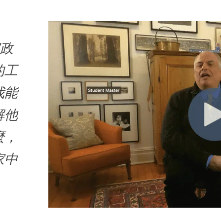
家政
的工
我能
解他
麼，
家中