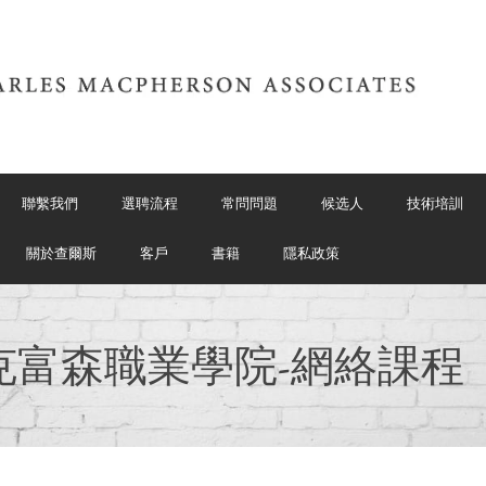
聯繫我們
選聘流程
常問問題
候选人
技術培訓
關於查爾斯
客戶
書籍
隱私政策
克富森職業學院-網絡課程